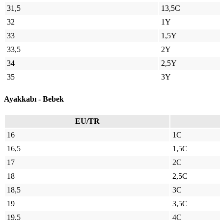
31,5
13,5C
32
1Y
33
1,5Y
33,5
2Y
34
2,5Y
35
3Y
Ayakkabı - Bebek
EU/TR
16
1C
16,5
1,5C
17
2C
18
2,5C
18,5
3C
19
3,5C
19,5
4C