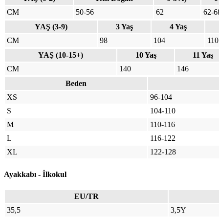
CM
50-56
62
62-6
YAŞ (3-9)
3 Yaş
4 Yaş
CM
98
104
110
YAŞ (10-15+)
10 Yaş
11 Yaş
CM
140
146
Beden
XS
96-104
S
104-110
M
110-116
L
116-122
XL
122-128
Ayakkabı - İlkokul
EU/TR
35,5
3,5Y