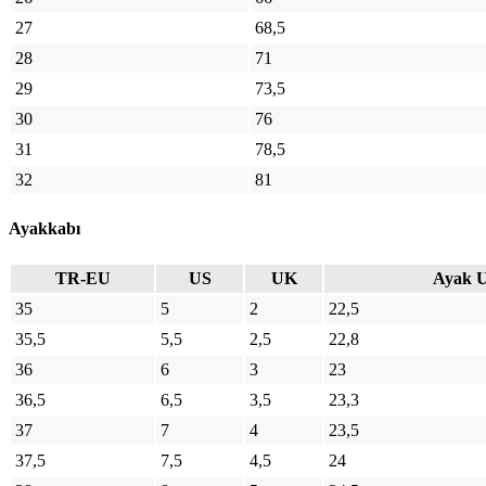
27
68,5
28
71
29
73,5
30
76
31
78,5
32
81
Ayakkabı
TR-EU
US
UK
Ayak U
35
5
2
22,5
35,5
5,5
2,5
22,8
36
6
3
23
36,5
6,5
3,5
23,3
37
7
4
23,5
37,5
7,5
4,5
24