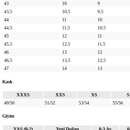
43
10
9
43,5
10,5
9,5
44
11
10
44,5
11,5
10,5
45
12
11
45,5
12,5
11,5
46
13
12
46,5
13,5
12,5
47
14
13
Kask
XXXS
XXS
XS
S
49/50
51/52
53/54
55/56
Giyim
YAŞ (0-2)
Yeni Doğan
0-3 Ay
0