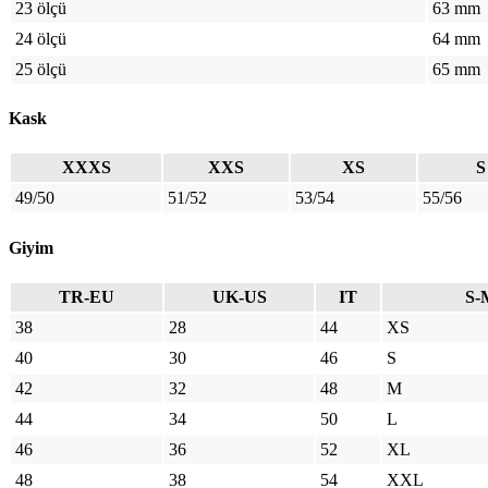
23 ölçü
63 mm
24 ölçü
64 mm
25 ölçü
65 mm
Kask
XXXS
XXS
XS
S
49/50
51/52
53/54
55/56
Giyim
TR-EU
UK-US
IT
S-
38
28
44
XS
40
30
46
S
42
32
48
M
44
34
50
L
46
36
52
XL
48
38
54
XXL