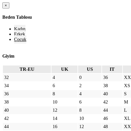
×
Beden Tablosu
Kadın
Erkek
Çocuk
Giyim
TR-EU
UK
US
IT
32
4
0
36
XX
34
6
2
38
XS
36
8
4
40
S
38
10
6
42
M
40
12
8
44
L
42
14
10
46
XL
44
16
12
48
XX