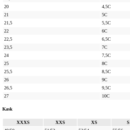
20
4,5C
21
5C
21,5
5,5C
22
6C
22,5
6,5C
23,5
7C
24
7,5C
25
8C
25,5
8,5C
26
9C
26,5
9,5C
27
10C
Kask
XXXS
XXS
XS
S