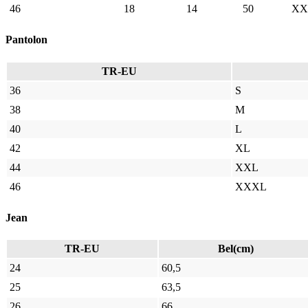
46
18
14
50
XX
Pantolon
TR-EU
36
S
38
M
40
L
42
XL
44
XXL
46
XXXL
Jean
TR-EU
Bel(cm)
24
60,5
25
63,5
26
66