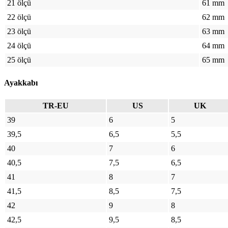
21 ölçü
61 mm
22 ölçü
62 mm
23 ölçü
63 mm
24 ölçü
64 mm
25 ölçü
65 mm
Ayakkabı
TR-EU
US
UK
39
6
5
39,5
6,5
5,5
40
7
6
40,5
7,5
6,5
41
8
7
41,5
8,5
7,5
42
9
8
42,5
9,5
8,5