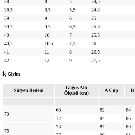
38
8
5
24,5
38,5
8,5
5,5
24,8
39
9
6
25
39,5
9,5
6,5
25,3
40
10
7
25,5
40,5
10,5
7,5
26
41
11
8
26,5
42
12
9
27,5
İç Giyim
Göğüs Altı
Sütyen Bedeni
A Cup
B
Ölçüsü (cm)
68
82
84
70
72
84
86
73
87
89
75