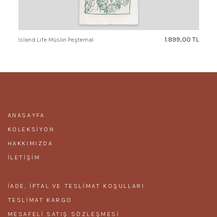
1.899,00 TL
Island Life Müslin Peştemal
ANASAYFA
KOLEKSIYON
HAKKIMIZDA
İLETIŞIM
İADE, İPTAL VE TESLIMAT KOŞULLARI
TESLIMAT KARGO
MESAFELI SATIŞ SÖZLEŞMESI