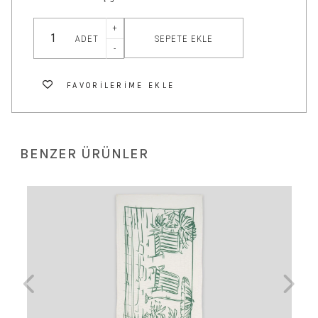
+
SEPETE EKLE
ADET
-
FAVORILERIME EKLE
BENZER ÜRÜNLER
 TL
Be