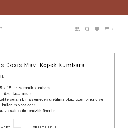
İM
0
is Sosis Mavi Köpek Kumbara
 TL
,5 x 15 cm seramik kumbara
ı, özel tasarımdır
alite seramik malzemeden üretilmiş olup, uzun ömürlü ve
ı kullanım vaat eder
u ve sabun ile temizlik önerilir
+
SEPETE EKLE
ADET