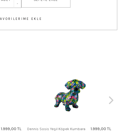
-
FAVORILERIME EKLE
Freddy Y
Kumbar
1.999,00 TL
1.999,00 TL
Dennis Sosis Yeşil Köpek Kumbara