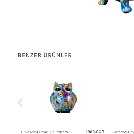
BENZER ÜRÜNLER
99,00 TL
1.999,00 TL
Olive Mavi Baykuş Kumbara
Caramel Bey