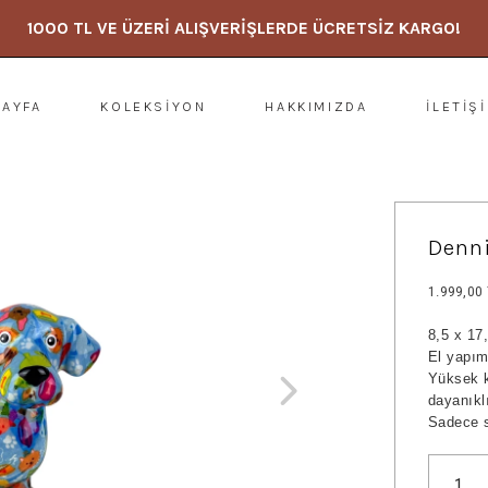
1000 TL VE ÜZERİ ALIŞVERİŞLERDE ÜCRETSİZ KARGO!
SAYFA
KOLEKSİYON
HAKKIMIZDA
İLETİŞ
Denn
1.999,00
8,5 x 17
El yapım
Yüksek k
dayanıkl
Sadece s