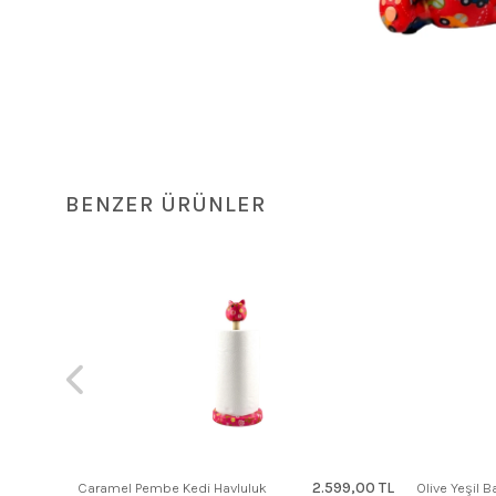
BENZER ÜRÜNLER
99,00 TL
2.599,00 TL
Caramel Pembe Kedi Havluluk
Olive Yeşil 