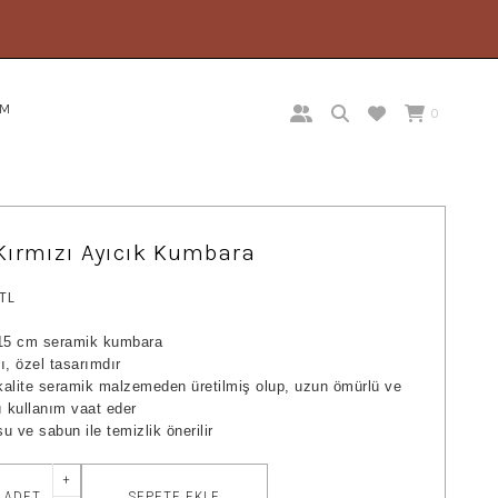
İM
0
Kırmızı Ayıcık Kumbara
 TL
x15 cm seramik kumbara
ı, özel tasarımdır
alite seramik malzemeden üretilmiş olup, uzun ömürlü ve
ı kullanım vaat eder
u ve sabun ile temizlik önerilir
+
SEPETE EKLE
ADET