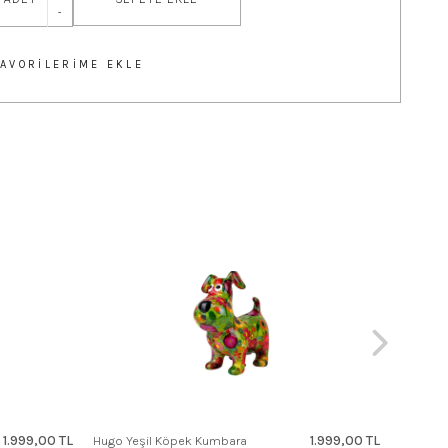
-
FAVORILERIME EKLE
Matilda 
1.999,00 TL
1.999,00 TL
Hugo Yeşil Köpek Kumbara