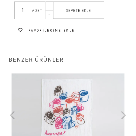
+
SEPETE EKLE
ADET
-
FAVORILERIME EKLE
BENZER ÜRÜNLER
 TL
Let