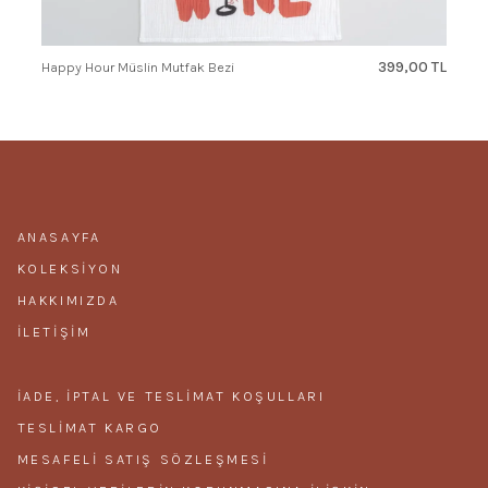
399,00 TL
Happy Hour Müslin Mutfak Bezi
ANASAYFA
KOLEKSIYON
HAKKIMIZDA
İLETIŞIM
İADE, İPTAL VE TESLIMAT KOŞULLARI
TESLIMAT KARGO
MESAFELI SATIŞ SÖZLEŞMESI