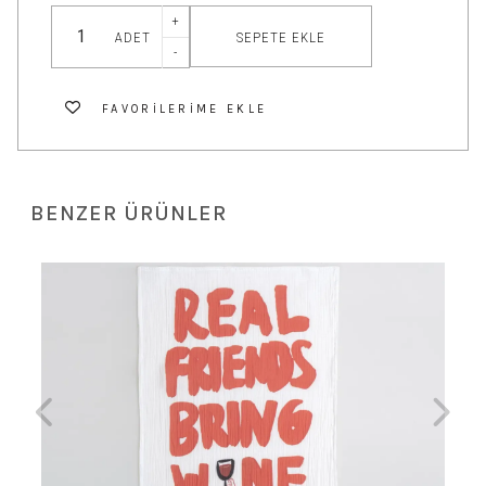
+
SEPETE EKLE
ADET
-
FAVORILERIME EKLE
BENZER ÜRÜNLER
 TL
Sau