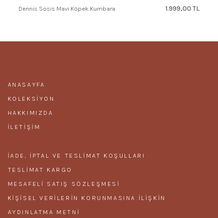
1.999,00 TL
Dennis Sosis Mavi Köpek Kumbara
ANASAYFA
KOLEKSIYON
HAKKIMIZDA
İLETIŞIM
İADE, İPTAL VE TESLIMAT KOŞULLARI
TESLIMAT KARGO
MESAFELI SATIŞ SÖZLEŞMESI
KIŞISEL VERILERIN KORUNMASINA ILIŞKIN
AYDINLATMA METNI