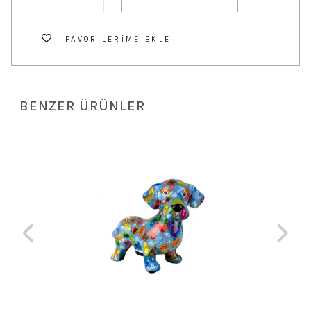
-
FAVORILERIME EKLE
BENZER ÜRÜNLER
 TL
Dar