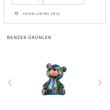
-
FAVORILERIME EKLE
BENZER ÜRÜNLER
 TL
Hu