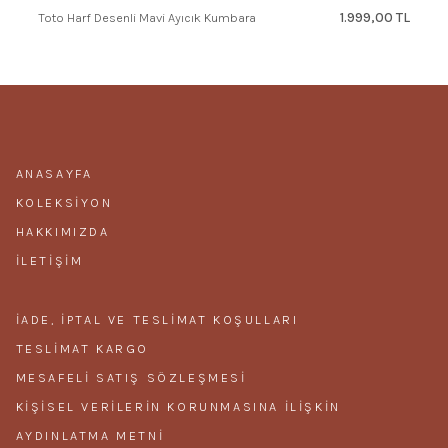
1.999,00 TL
Toto Harf Desenli Mavi Ayıcık Kumbara
ANASAYFA
KOLEKSIYON
HAKKIMIZDA
İLETIŞIM
İADE, İPTAL VE TESLIMAT KOŞULLARI
TESLIMAT KARGO
MESAFELI SATIŞ SÖZLEŞMESI
KIŞISEL VERILERIN KORUNMASINA ILIŞKIN
AYDINLATMA METNI