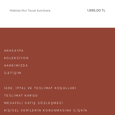
1.999,00 TL
Matilda Mor Tavuk Kumbara
ANASAYFA
KOLEKSIYON
HAKKIMIZDA
İLETIŞIM
İADE, İPTAL VE TESLIMAT KOŞULLARI
TESLIMAT KARGO
MESAFELI SATIŞ SÖZLEŞMESI
KIŞISEL VERILERIN KORUNMASINA ILIŞKIN