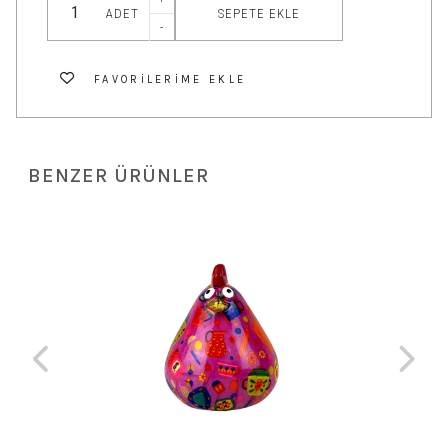
SEPETE EKLE
ADET
-
FAVORILERIME EKLE
BENZER ÜRÜNLER
 TL
Ja