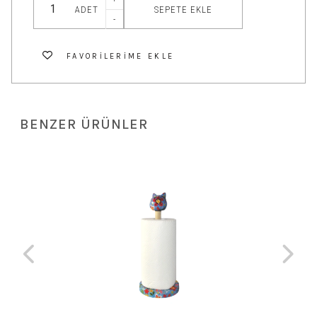
SEPETE EKLE
ADET
-
FAVORILERIME EKLE
BENZER ÜRÜNLER
 TL
Ol