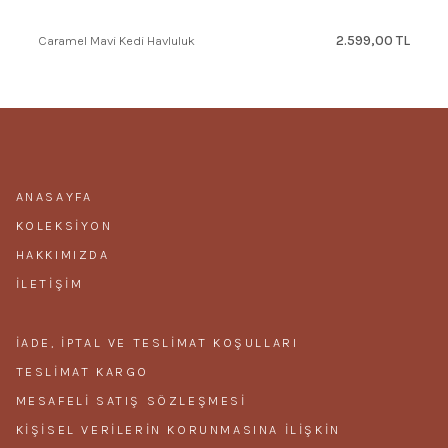
2.599,00 TL
Caramel Mavi Kedi Havluluk
ANASAYFA
KOLEKSIYON
HAKKIMIZDA
İLETIŞIM
İADE, İPTAL VE TESLIMAT KOŞULLARI
TESLIMAT KARGO
MESAFELI SATIŞ SÖZLEŞMESI
KIŞISEL VERILERIN KORUNMASINA ILIŞKIN