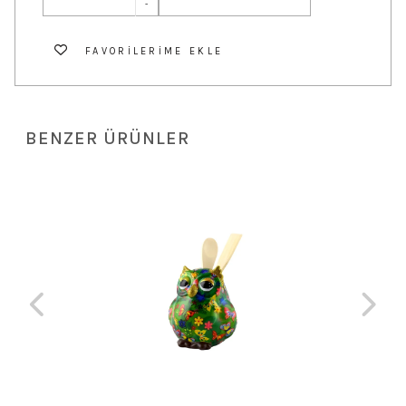
-
FAVORILERIME EKLE
BENZER ÜRÜNLER
 TL
Ma